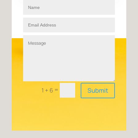
=
1 + 6
Submit