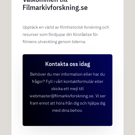
Filmarkivforskning.se
Upptäck en värld av filmhistorisk forskning och
resurser som fördjupar din förståelse för
filmens utveckling genom tiderna.
Kontakta oss idag
Behöver du mer information eller har du
frågor? Fyll i vårt kontaktformulär eller
skicka ett mejl till
webmaster@filmarkivforskning.se. Vi ser
fram emot att höra från dig och hjälpa dig
med dina behov.