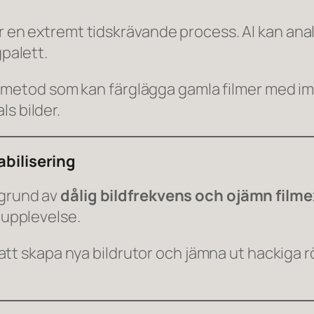
är en extremt tidskrävande process. AI kan ana
gpalett.
 metod som kan färglägga gamla filmer med im
s bilder.
abilisering
 grund av
dålig bildfrekvens och ojämn film
g upplevelse.
att skapa nya bildrutor och jämna ut hackiga rör