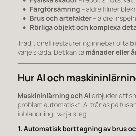
Fysiska skador
– repor, smuts, vat
Färgförsämring
– äldre filmer blekn
Brus och artefakter
– äldre inspeln
Rörliga objekt och komplexa deta
Traditionell restaurering innebär ofta
b
varje skada. Det kan ta
månader eller å
Hur AI och maskininlärnin
Maskininlärning och AI
erbjuder ett sn
problem automatiskt. AI tränas på tusent
inblandning i varje steg.
1. Automatisk borttagning av brus o