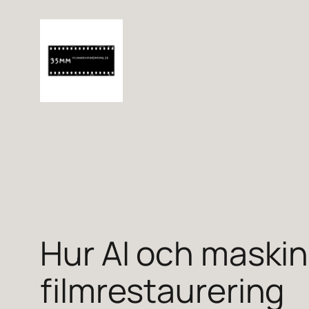
Hoppa
till
innehåll
Hur AI och maskin
filmrestaurering