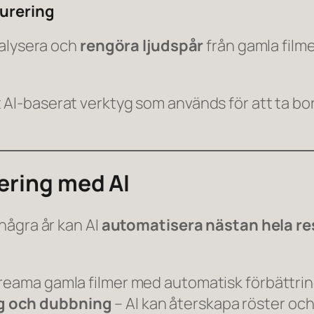
aurering
nalysera och
rengöra ljudspår
från gamla film
 AI-baserat verktyg som används för att ta bor
ering med AI
några år kan AI
automatisera nästan hela r
reama gamla filmer med automatisk förbättring 
g och dubbning
– AI kan återskapa röster och