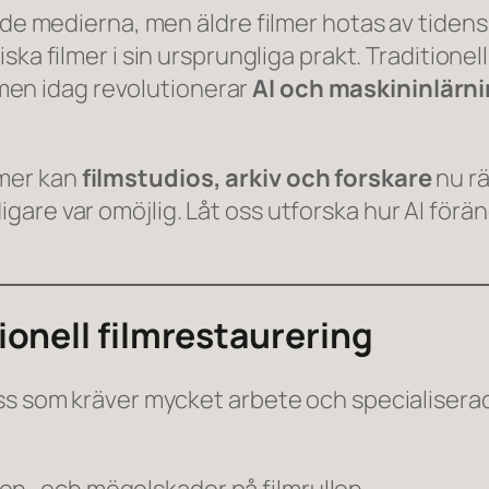
nde medierna, men äldre filmer hotas av tidens
ska filmer i sin ursprungliga prakt. Traditionel
 men idag revolutionerar
AI och maskininlärn
mer kan
filmstudios, arkiv och forskare
nu rä
re var omöjlig. Låt oss utforska hur AI föränd
onell filmrestaurering
ss som kräver mycket arbete och specialiserad