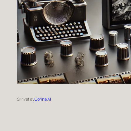
Skrivet av
Corina
i
AI