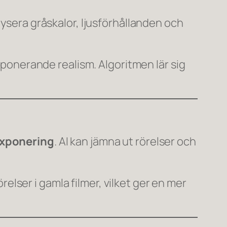
lysera gråskalor, ljusförhållanden och
ponerande realism. Algoritmen lär sig
exponering
. AI kan jämna ut rörelser och
elser i gamla filmer, vilket ger en mer