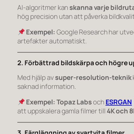
AI-algoritmer kan
skanna varje bildrut
hög precision utan att påverka bildkvali
Exempel:
Google Research har utve
artefakter automatiskt.
2. Förbättrad bildskärpa och högre 
Med hjälp av
super-resolution-teknik
saknad information.
Exempel:
Topaz Labs
och
ESRGAN
att uppskalera gamla filmer till
4K och 8
3. Färgläggning av svartvita filmer