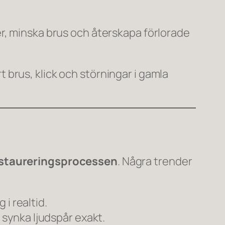
er, minska brus och återskapa förlorade
t brus, klick och störningar i gamla
estaureringsprocessen
. Några trender
i realtid.
 synka ljudspår exakt.