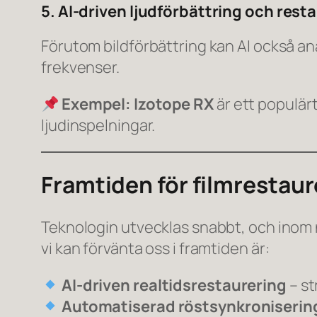
5. AI-driven ljudförbättring och rest
Förutom bildförbättring kan AI också a
frekvenser.
Exempel:
Izotope RX
är ett populärt
ljudinspelningar.
Framtiden för filmrestaur
Teknologin utvecklas snabbt, och inom 
vi kan förvänta oss i framtiden är:
AI-driven realtidsrestaurering
– st
Automatiserad röstsynkroniserin