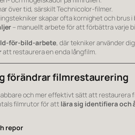
ten- och mögelskador på filmrullen.
ar över tid, särskilt Technicolor-filmer.
ingstekniker skapar ofta kornighet och brus i 
ljer
– manuellt arbete för att förbättra varje 
ild-för-bild-arbete
, där tekniker använder dig
r
att restaurera en enda långfilm.
g förändrar filmrestaurering
abbare och mer effektivt sätt att restaurera 
als filmrutor för att
lära sig identifiera oc
ch repor