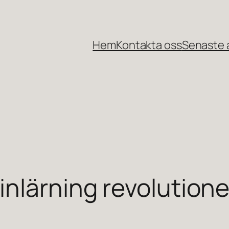
Hem
Kontakta oss
Senaste a
inlärning revolutione