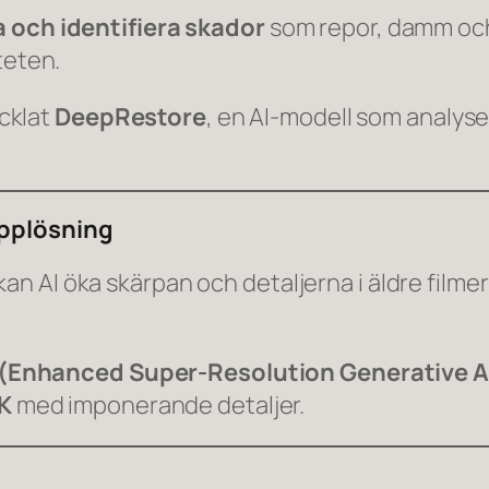
a och identifiera skador
som repor, damm och
teten.
cklat
DeepRestore
, en AI-modell som analyse
upplösning
kan AI öka skärpan och detaljerna i äldre film
(Enhanced Super-Resolution Generative A
K
med imponerande detaljer.